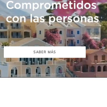
SABER MÁS
El
video
de
ISDIN
comienza
con