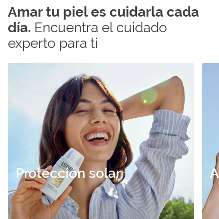
Amar tu piel es cuidarla cada
día.
Encuentra el cuidado
experto para ti
Ver
Ver
productos
prod
ISDIN
ISDI
Protección solar
A